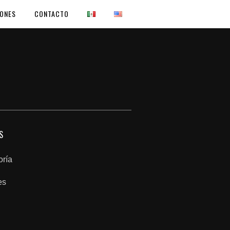
IONES
CONTACTO
S
oría
es