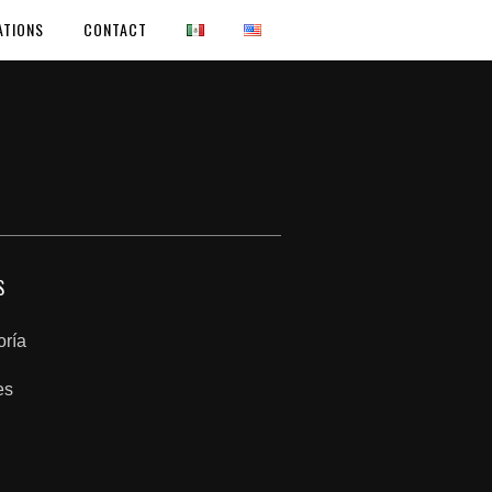
ATIONS
CONTACT
S
oría
es