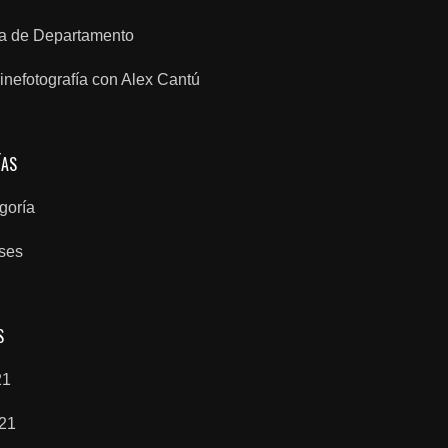
 de Departamento
inefotografía con Alex Cantú
ÍAS
goría
ses
S
21
021