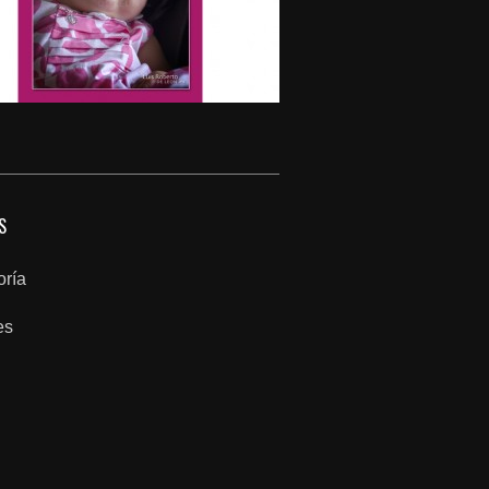
S
oría
es