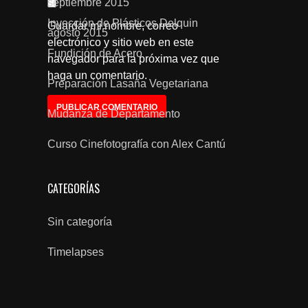
septiembre 2015
Inyección de Plásticos Delquin
Guardar mi nombre, correo
agosto 2015
electrónico y sitio web en este
Fundición de Acero
navegador para la próxima vez que
haga un comentario.
Preparación Lasaña Vegetariana
Mudanza de Departamento
Curso Cinefotografía con Alex Cantú
CATEGORÍAS
Sin categoría
Timelapses