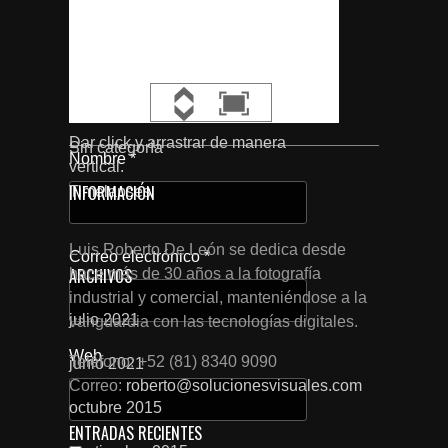
Curso Cinefotografía con Alex Cantú
CATEGORÍAS
Dar click y arrastrar de manera
Sin categoría
Nombre
*
vertical.
INFORMACIÓN
Timelapses
Luis Roberto De León se dedica desde
Correo electrónico
*
ARCHIVOS
hace más de 30 años a la fotografía
industrial y comercial, manteniéndose a la
julio 2021
vanguardia con las tecnologías digitales.
Web
Teléfono: +52 (81) 8340 9090
junio 2021
Correo:
roberto@solucionesvisuales.com
octubre 2015
ENTRADAS RECIENTES